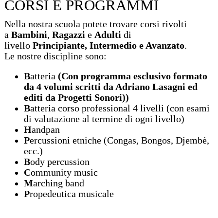
CORSI E PROGRAMMI
Nella nostra scuola potete trovare corsi rivolti
a
Bambini
,
Ragazzi
e
Adulti
di
livello
Principiante, Intermedio e Avanzato
.
Le nostre discipline sono:
B
atteria
(Con programma esclusivo formato
da 4 volumi scritti da Adriano Lasagni ed
editi da Progetti Sonori))
B
atteria corso professional 4 livelli (con esami
di valutazione al termine di ogni livello)
H
andpan
P
ercussioni etniche (Congas, Bongos, Djembè,
ecc.)
B
ody percussion
C
ommunity music
M
arching band
P
ropedeutica musicale